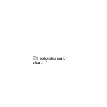
Les éditions Trébuchet sont enracinées
dans le Grand Ouest : De la pointe de
la Bretagne, à l'Orée d'Anjou et aux
confins de la Vendée.